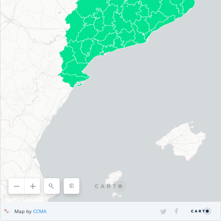
©
©
OpenStreetMap
contributors, ©
CARTO
Map by
CCMA